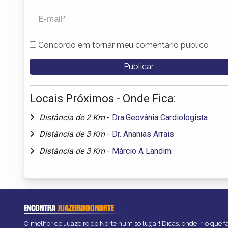
Concordo em tornar meu comentário público
Locais Próximos - Onde Fica:
Distância de 2 Km
-
Dra.Geovânia Cardiologista
Distância de 3 Km
-
Dr. Ananias Arrais
Distância de 3 Km
-
Márcio A Landim
ENCONTRA
JUAZEIRODONORTE
O melhor de Juazeiro do Norte num só lugar! Dicas, onde ir, o que f