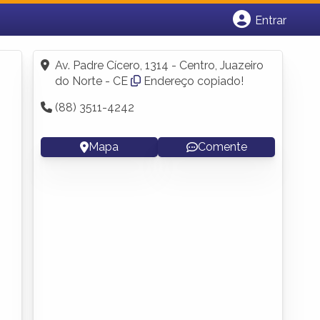
Entrar
Cadastrar empresa
Fazer login
Av. Padre Cícero, 1314 - Centro, Juazeiro
Criar conta
do Norte - CE
Endereço copiado!
(88) 3511-4242
Mapa
Comente