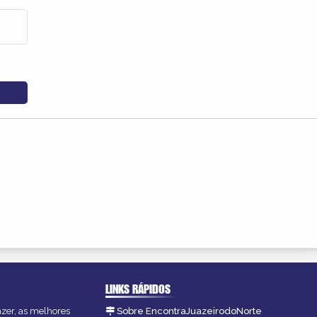
LINKS RÁPIDOS
azer, as melhores
Sobre EncontraJuazeirodoNorte