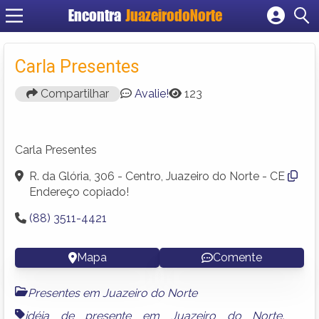
Encontra
JuazeirodoNorte
Cadastrar empresa
Fazer login
Carla Presentes
Criar conta
Compartilhar
Avalie!
123
Carla Presentes
R. da Glória, 306 - Centro, Juazeiro do Norte - CE
Endereço copiado!
(88) 3511-4421
Mapa
Comente
Presentes em Juazeiro do Norte
idéia de presente em Juazeiro do Norte
,