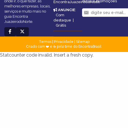
onde ir, o que fazer, as
dicas e promoções
EncontraJuazeirodoNorte
melhores empresas, locais,
ANUNCIE
:
serviços e muito mais no
Com
guia Encontra
destaque
|
JuazeirodoNorte.
Grátis
Termos
|
Privacidade
|
Sitemap
Criado com ❤️ e ☕ pelo time do EncontraBrasil
Statcounter code invalid. Insert a fresh copy.