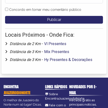
Concordo em tornar meu comentário público
Locais Próximos - Onde Fica:
Distância de 2 Km
-
Vl Presentes
Distância de 3 Km
-
Mix Presentes
Distância de 3 Km
-
Hy Presentes & Decorações
ENCONTRA
LINKS RÁPIDOS
NOVIDADES POR E-
JUAZEIRODONORTE
MAIL
Sobre
EncontraJuazeirodoNorte
O melhor de Juazeiro do
Receba grátis as
Norte num só lugar! Dicas,
principais notícias,
Fale com o