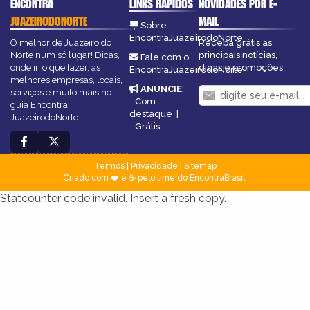
ENCONTRA
LINKS RÁPIDOS
NOVIDADES POR E-
JUAZEIRODONORTE
MAIL
Sobre
EncontraJuazeirodoNorte
O melhor de Juazeiro do
Receba grátis as
Norte num só lugar! Dicas,
principais notícias,
Fale com o
onde ir, o que fazer, as
dicas e promoções
EncontraJuazeirodoNorte
melhores empresas, locais,
ANUNCIE
:
serviços e muito mais no
Com
guia Encontra
destaque
|
JuazeirodoNorte.
Grátis
Termos
|
Privacidade
|
Sitemap
Criado com ❤️ e ☕ pelo time do EncontraBrasil
Statcounter code invalid. Insert a fresh copy.