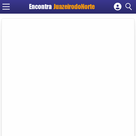
Encontra
JuazeirodoNorte
Cadastrar empresa
Fazer login
Criar conta