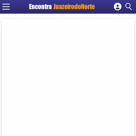
Encontra
JuazeirodoNorte
Cadastrar empresa
Fazer login
Criar conta