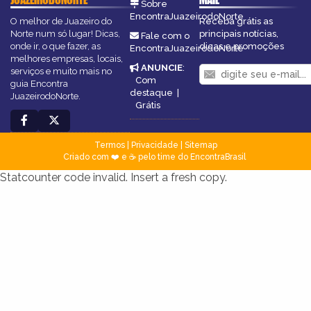
Sobre
EncontraJuazeirodoNorte
O melhor de Juazeiro do
Receba grátis as
Norte num só lugar! Dicas,
principais notícias,
Fale com o
onde ir, o que fazer, as
dicas e promoções
EncontraJuazeirodoNorte
melhores empresas, locais,
ANUNCIE
:
serviços e muito mais no
Com
guia Encontra
destaque
|
JuazeirodoNorte.
Grátis
Termos
|
Privacidade
|
Sitemap
Criado com ❤️ e ☕ pelo time do EncontraBrasil
Statcounter code invalid. Insert a fresh copy.