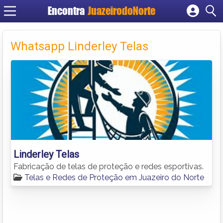
Encontra
JuazeirodoNorte
Cadastrar empresa
Fazer login
Whatsapp Linderley Telas
Criar conta
Linderley Telas
Fabricação de telas de proteção e redes esportivas.
Telas e Redes de Proteção em Juazeiro do Norte