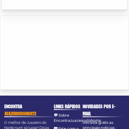
ENCONTRA
LINKS RÁPIDOS
NOVIDADES POR E-
JUAZEIRODONORTE
MAIL
Sobre
EncontraJuazeirodoNorte
O melhor de Juazeiro do
Receba grátis as
Norte num só lugar! Dicas,
principais notícias,
Fale com o