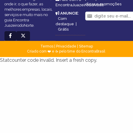
onde ir, o que fazer, as
dicas e promoções
EncontraJuazeirodoNorte
melhores empresas, locais,
ANUNCIE
:
serviços e muito mais no
Com
guia Encontra
destaque
|
JuazeirodoNorte.
Grátis
Termos
|
Privacidade
|
Sitemap
Criado com ❤️ e ☕ pelo time do EncontraBrasil
Statcounter code invalid. Insert a fresh copy.