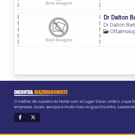
Dr Dalton B
Dr Dalton Bar
Oftalmolog
ENCONTRA
JUAZEIRODONORTE
O melhor de Juazeiro do Norte num só lugar! Dicas, onde ir, o que f
empresas, locais, serviços e muito mais no guia Encontra Juazeirod