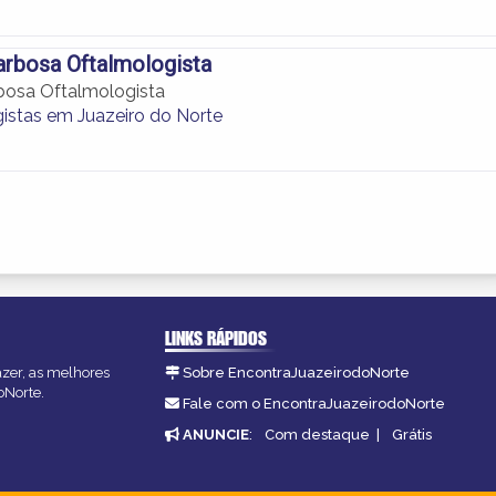
arbosa Oftalmologista
bosa Oftalmologista
istas em Juazeiro do Norte
LINKS RÁPIDOS
azer, as melhores
Sobre EncontraJuazeirodoNorte
oNorte.
Fale com o EncontraJuazeirodoNorte
ANUNCIE
:
Com destaque
|
Grátis