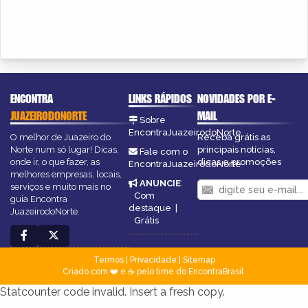
ENCONTRA
LINKS RÁPIDOS
NOVIDADES POR E-
JUAZEIRODONORTE
MAIL
Sobre
EncontraJuazeirodoNorte
O melhor de Juazeiro do
Receba grátis as
Norte num só lugar! Dicas,
principais notícias,
Fale com o
onde ir, o que fazer, as
dicas e promoções
EncontraJuazeirodoNorte
melhores empresas, locais,
ANUNCIE
:
serviços e muito mais no
Com
guia Encontra
destaque
|
JuazeirodoNorte.
Grátis
Termos
|
Privacidade
|
Sitemap
Criado com ❤️ e ☕ pelo time do EncontraBrasil
Statcounter code invalid. Insert a fresh copy.