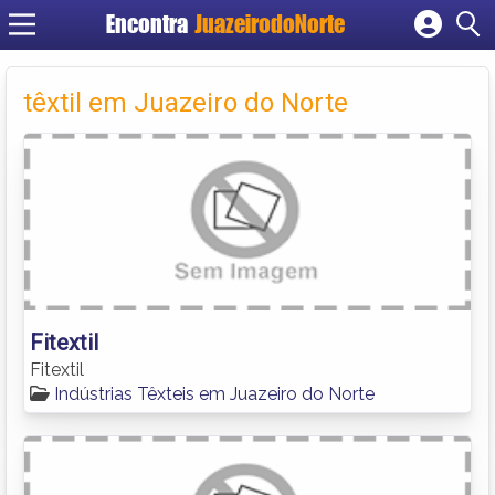
Encontra
JuazeirodoNorte
Cadastrar empresa
Fazer login
têxtil em Juazeiro do Norte
Criar conta
Fitextil
Fitextil
Indústrias Têxteis em Juazeiro do Norte