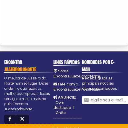
ENCONTRA
LINKS RÁPIDOS
NOVIDADES POR E-
JUAZEIRODONORTE
MAIL
Sobre
EncontraJuazeirodoNorte
O melhor de Juazeiro do
Receba grátis as
Norte num só lugar! Dicas,
principais notícias,
Fale com o
onde ir, o que fazer, as
dicas e promoções
EncontraJuazeirodoNorte
melhores empresas, locais,
ANUNCIE
:
serviços e muito mais no
Com
guia Encontra
destaque
|
JuazeirodoNorte.
Grátis