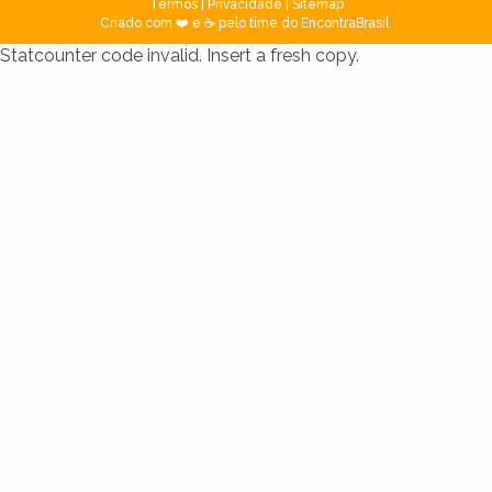
Termos
|
Privacidade
|
Sitemap
Criado com ❤️ e ☕ pelo time do EncontraBrasil
Statcounter code invalid. Insert a fresh copy.