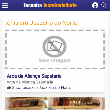
Encontra
JuazeirodoNorte
Cadastrar empresa
Fazer login
tênis em Juazeiro do Norte
Criar conta
Arca da Aliança Sapataria
Arca da Aliança Sapataria
Sapatarias em Juazeiro do Norte