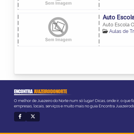
Auto Escola
Auto Escola Ol
Aulas de T
ENCONTRA
JUAZEIRODONORTE
O melhor de Juazeiro do Norte num só lugar! Dicas, onde ir, o que f
empresas, locais, serviços e muito mais no guia Encontra Juazeirod