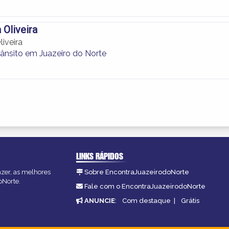
 Oliveira
iveira
rânsito em Juazeiro do Norte
LINKS RÁPIDOS
azer, as melhores
Sobre EncontraJuazeirodoNorte
oNorte.
Fale com o EncontraJuazeirodoNorte
ANUNCIE
:
Com destaque
|
Grátis