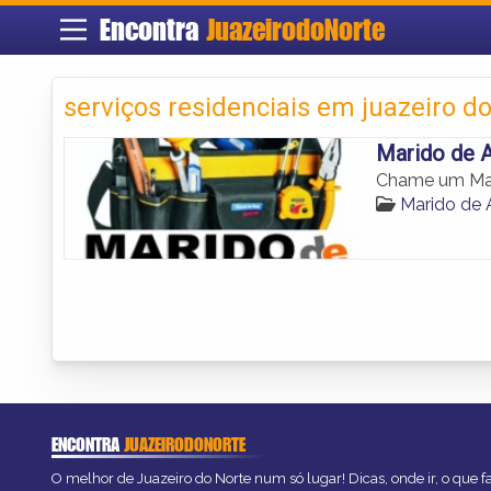
Encontra
JuazeirodoNorte
serviços residenciais em juazeiro do
Marido de A
Chame um Mari
Marido de 
ENCONTRA
JUAZEIRODONORTE
O melhor de Juazeiro do Norte num só lugar! Dicas, onde ir, o que f