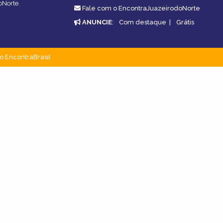
oNorte.
Fale com o EncontraJuazeirodoNorte
ANUNCIE
:
Com destaque
|
Grátis
o EncontraBrasil