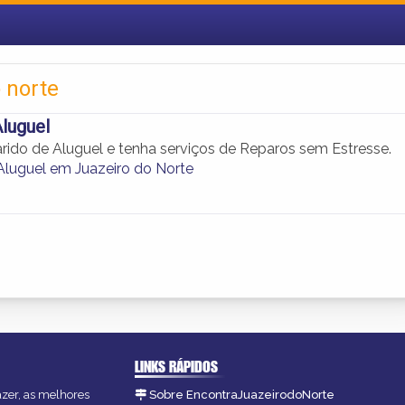
 norte
luguel
do de Aluguel e tenha serviços de Reparos sem Estresse.
Aluguel em Juazeiro do Norte
LINKS RÁPIDOS
azer, as melhores
Sobre EncontraJuazeirodoNorte