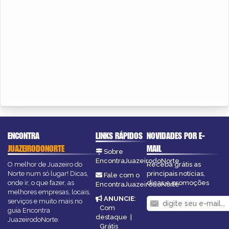
ENCONTRA
LINKS RÁPIDOS
NOVIDADES POR E-
JUAZEIRODONORTE
MAIL
Sobre
EncontraJuazeirodoNorte
O melhor de Juazeiro do
Receba grátis as
Norte num só lugar! Dicas,
principais notícias,
Fale com o
onde ir, o que fazer, as
dicas e promoções
EncontraJuazeirodoNorte
melhores empresas, locais,
ANUNCIE
:
serviços e muito mais no
Com
guia Encontra
destaque
|
JuazeirodoNorte.
Grátis