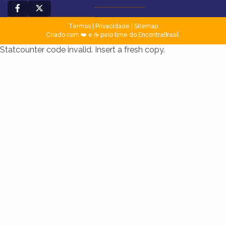
Termos
|
Privacidade
|
Sitemap
Criado com ❤️ e ☕ pelo time do EncontraBrasil
Statcounter code invalid. Insert a fresh copy.