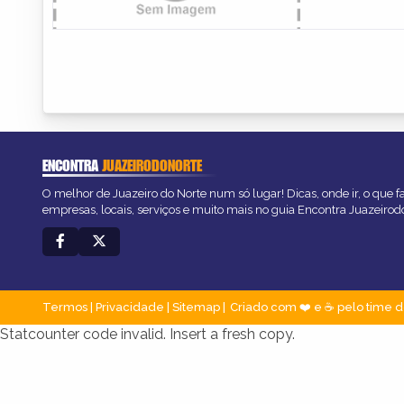
ENCONTRA
JUAZEIRODONORTE
O melhor de Juazeiro do Norte num só lugar! Dicas, onde ir, o que f
empresas, locais, serviços e muito mais no guia Encontra Juazeirod
Termos
|
Privacidade
|
Sitemap
Criado com ❤️ e ☕ pelo time d
Statcounter code invalid. Insert a fresh copy.