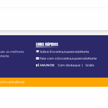
LINKS RÁPIDOS
azer, as melhores
Sobre EncontraJuazeirodoNorte
oNorte.
Fale com o EncontraJuazeirodoNorte
ANUNCIE
:
Com destaque
|
Grátis
o EncontraBrasil