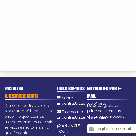
ENCONTRA
LINKS RÁPIDOS
NOVIDADES POR E-
JUAZEIRODONORTE
MAIL
Sobre
EncontraJuazeirodoNorte
O melhor de Juazeiro do
Receba grátis as
Norte num só lugar! Dicas,
principais notícias,
Fale com o
onde ir, o que fazer, as
dicas e promoções
EncontraJuazeirodoNorte
melhores empresas, locais,
ANUNCIE
:
serviços e muito mais no
Com
guia Encontra