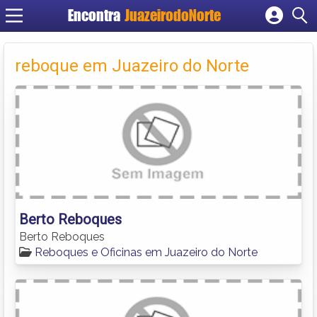
Encontra
JuazeirodoNorte
Cadastrar empresa
Fazer login
reboque em Juazeiro do Norte
Criar conta
Berto Reboques
Berto Reboques
Reboques e Oficinas em Juazeiro do Norte