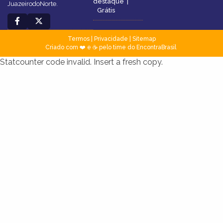
destaque
|
JuazeirodoNorte.
Grátis
Termos
|
Privacidade
|
Sitemap
Criado com ❤️ e ☕ pelo time do EncontraBrasil
Statcounter code invalid. Insert a fresh copy.