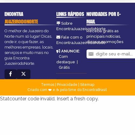
ENCONTRA
LINKS RÁPIDOS
NOVIDADES POR E-
JUAZEIRODONORTE
MAIL
Sobre
EncontraJuazeirodoNorte
O melhor de Juazeiro do
Receba grátis as
Norte num só lugar! Dicas,
principais notícias,
Fale com o
onde ir, o que fazer, as
dicas e promoções
EncontraJuazeirodoNorte
melhores empresas, locais,
ANUNCIE
:
serviços e muito mais no
Com
guia Encontra
destaque
|
JuazeirodoNorte.
Grátis
Termos
|
Privacidade
|
Sitemap
Criado com ❤️ e ☕ pelo time do EncontraBrasil
Statcounter code invalid. Insert a fresh copy.