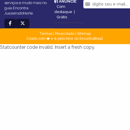
ANUNCIE
:
serviços e muito mais no
Com
guia Encontra
destaque
|
JuazeirodoNorte.
Grátis
Termos
|
Privacidade
|
Sitemap
Criado com ❤️ e ☕ pelo time do EncontraBrasil
Statcounter code invalid. Insert a fresh copy.