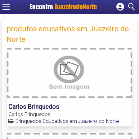
Encontra
JuazeirodoNorte
Cadastrar empresa
Fazer login
produtos educativos em Juazeiro do
Criar conta
Norte
Carlos Brinquedos
Carlos Brinquedos
Brinquedos Educativos em Juazeiro do Norte