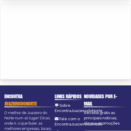
ENCONTRA
LINKS RÁPIDOS
NOVIDADES POR E-
JUAZEIRODONORTE
MAIL
Sobre
EncontraJuazeirodoNorte
O melhor de Juazeiro do
Receba grátis as
Norte num só lugar! Dicas,
principais notícias,
Fale com o
onde ir, o que fazer, as
dicas e promoções
EncontraJuazeirodoNorte
melhores empresas, locais,