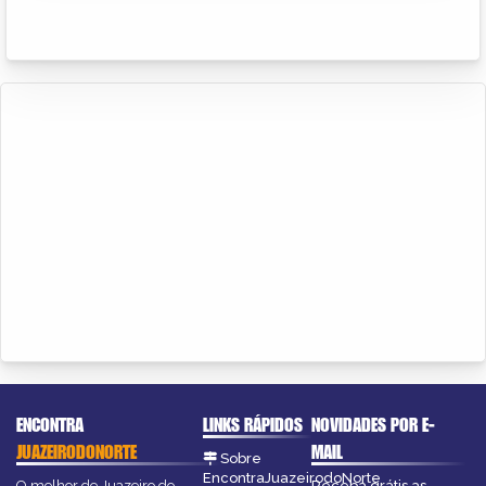
ENCONTRA
LINKS RÁPIDOS
NOVIDADES POR E-
JUAZEIRODONORTE
MAIL
Sobre
EncontraJuazeirodoNorte
O melhor de Juazeiro do
Receba grátis as