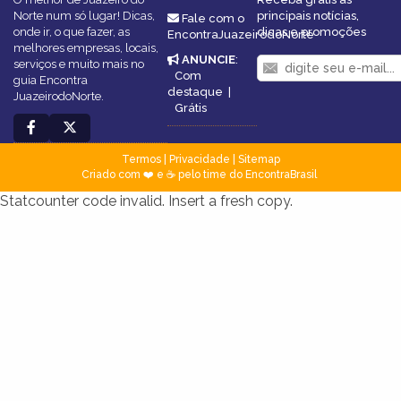
Norte num só lugar! Dicas,
principais notícias,
Fale com o
onde ir, o que fazer, as
dicas e promoções
EncontraJuazeirodoNorte
melhores empresas, locais,
ANUNCIE
:
serviços e muito mais no
Com
guia Encontra
destaque
|
JuazeirodoNorte.
Grátis
Termos
|
Privacidade
|
Sitemap
Criado com ❤️ e ☕ pelo time do EncontraBrasil
Statcounter code invalid. Insert a fresh copy.