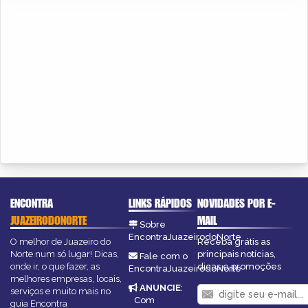
ENCONTRA
LINKS RÁPIDOS
NOVIDADES POR E-
JUAZEIRODONORTE
MAIL
Sobre
EncontraJuazeirodoNorte
O melhor de Juazeiro do
Receba grátis as
Norte num só lugar! Dicas,
principais notícias,
Fale com o
onde ir, o que fazer, as
dicas e promoções
EncontraJuazeirodoNorte
melhores empresas, locais,
ANUNCIE
:
serviços e muito mais no
Com
guia Encontra