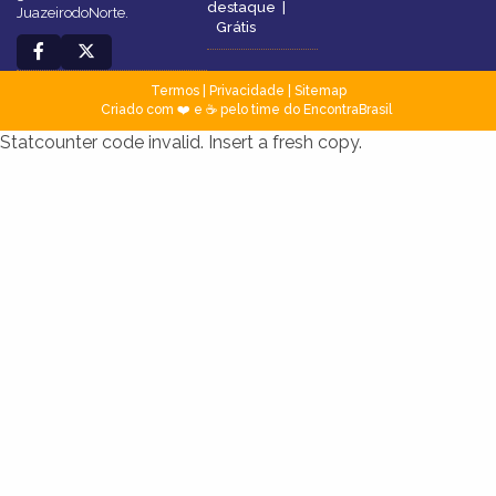
destaque
|
JuazeirodoNorte.
Grátis
Termos
|
Privacidade
|
Sitemap
Criado com ❤️ e ☕ pelo time do EncontraBrasil
Statcounter code invalid. Insert a fresh copy.