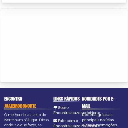
ENCONTRA
LINKS RÁPIDOS
NOVIDADES POR E-
JUAZEIRODONORTE
MAIL
Sobre
EncontraJuazeirodoNorte
O melhor de Juazeiro do
Receba grátis as
Norte num só lugar! Dicas,
principais notícias,
Fale com o
onde ir, o que fazer, as
dicas e promoções
EncontraJuazeirodoNorte