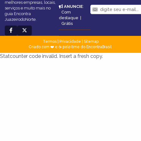
melhores empresas, locais,
ANUNCIE
:
serviços e muito mais no
Com
guia Encontra
destaque
|
JuazeirodoNorte.
Grátis
Termos
|
Privacidade
|
Sitemap
Criado com ❤️ e ☕ pelo time do EncontraBrasil
Statcounter code invalid. Insert a fresh copy.