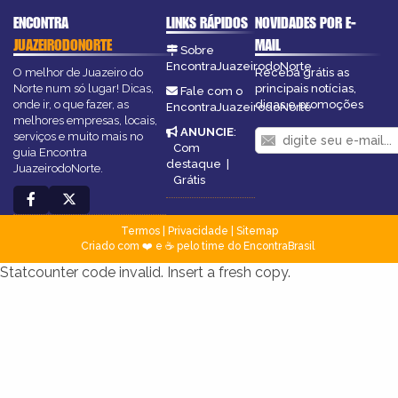
ENCONTRA
LINKS RÁPIDOS
NOVIDADES POR E-
JUAZEIRODONORTE
MAIL
Sobre
EncontraJuazeirodoNorte
O melhor de Juazeiro do
Receba grátis as
Norte num só lugar! Dicas,
principais notícias,
Fale com o
onde ir, o que fazer, as
dicas e promoções
EncontraJuazeirodoNorte
melhores empresas, locais,
ANUNCIE
:
serviços e muito mais no
Com
guia Encontra
destaque
|
JuazeirodoNorte.
Grátis
Termos
|
Privacidade
|
Sitemap
Criado com ❤️ e ☕ pelo time do EncontraBrasil
Statcounter code invalid. Insert a fresh copy.