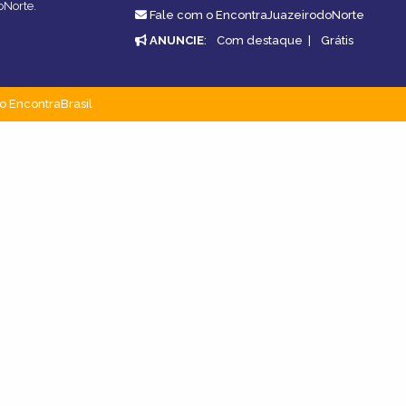
oNorte.
Fale com o EncontraJuazeirodoNorte
ANUNCIE
:
Com destaque
|
Grátis
o EncontraBrasil