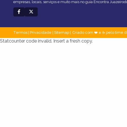
empresas, locais, serviços e muito mais no guia Encontra Juazeirod
Termos
|
Privacidade
|
Sitemap
Criado com ❤️ e ☕ pelo time d
Statcounter code invalid. Insert a fresh copy.