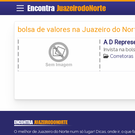
Encontra
JuazeirodoNorte
bolsa de valores na Juazeiro do Nor
A D Repres
Invista na bol
Corretoras
ENCONTRA
JUAZEIRODONORTE
O melhor de Juazeiro do Norte num só lugar! Dicas, onde ir, o que f