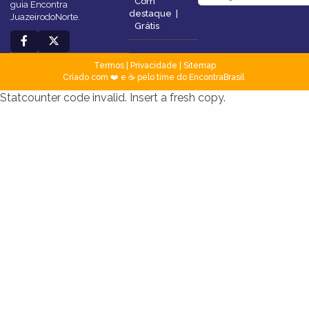
Com
guia Encontra
destaque
|
JuazeirodoNorte.
Grátis
Termos
|
Privacidade
|
Sitemap
Criado com ❤️ e ☕ pelo time do EncontraBrasil
Statcounter code invalid. Insert a fresh copy.