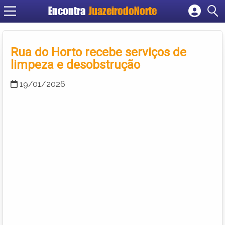
Encontra
JuazeirodoNorte
Cadastrar empresa
Fazer login
Rua do Horto recebe serviços de
Criar conta
limpeza e desobstrução
19/01/2026