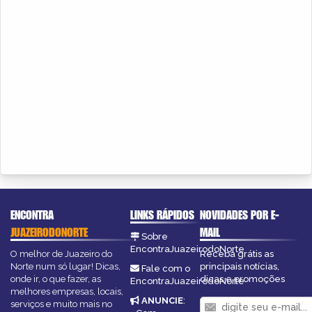
ENCONTRA
LINKS RÁPIDOS
NOVIDADES POR E-
JUAZEIRODONORTE
MAIL
Sobre
EncontraJuazeirodoNorte
O melhor de Juazeiro do
Receba grátis as
Norte num só lugar! Dicas,
principais notícias,
Fale com o
onde ir, o que fazer, as
dicas e promoções
EncontraJuazeirodoNorte
melhores empresas, locais,
ANUNCIE
:
serviços e muito mais no