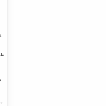
a
úde
a
ar