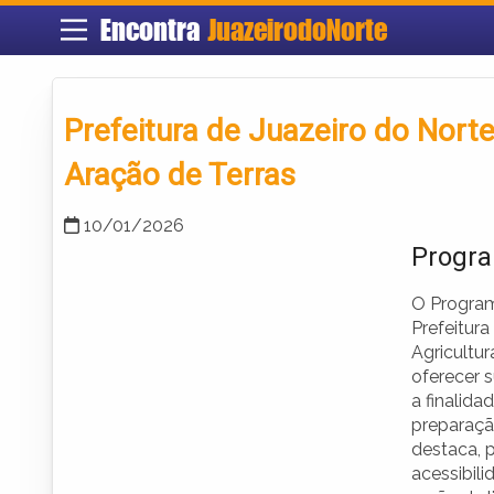
Encontra
JuazeirodoNorte
Prefeitura de Juazeiro do Nort
Aração de Terras
10/01/2026
Progra
O Program
Prefeitur
Agricultu
oferecer s
a finalida
preparaçã
destaca, p
acessibil