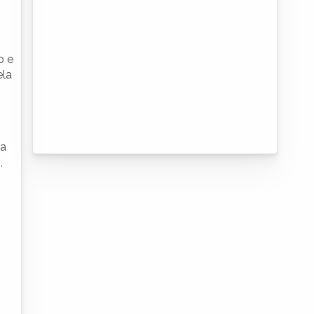
o e
ela
ja
,