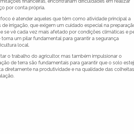
imitações financeiras, encontrariam dificuldades em realizar
ço por conta própria.
 foco é atender aqueles que têm como atividade principal a
mas de irrigação, que exigem um cuidado especial na preparaçã
 se vê cada vez mais afetado por condições climáticas e p
 torna um pilar fundamental para garantir a segurança
cultura local.
itar o trabalho do agricultor, mas também impulsionar o
ação de terra são fundamentais para garantir que o solo este
a diretamente na produtividade e na qualidade das colheitas
ulação.